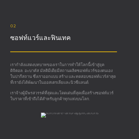
02
ซอฟท์แวร์และฟินเทค
เรากำลังแสดงบทบาทของเราในการทำให้โลกนี้เข้าสู่ยุค
ดิจิตอล. อะบาคัส มัลติมีเดียมีสถานผลิตซอฟท์แวร์ของตนเอง
ในปากีสถาน ซึ่งเราออกแบบ สร้าง และทดสอบซอฟท์แวร์ล่าสุด
ที่เรายังได้พัฒนาในออสเตรเลียและนิวซีแลนด์.
เราจ้างผู้มีพรสวรรค์ที่สุดและโดดเด่นที่สุดเพื่อสร้างซอฟท์แวร์
ในราคาที่เข้าถึงได้สำหรับลูกค้าทุกแห่งบนโลก.