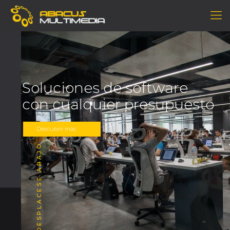
DESDE 2014
Soluciones de software
con cualquier presupuesto
Descubrir más
DESPLACESE ABAJO